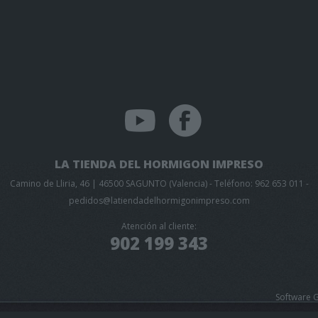
LA TIENDA DEL HORMIGON IMPRESO
Camino de Lliria, 46 | 46500 SAGUNTO (Valencia) - Teléfono:
962 653 011
-
pedidos@latiendadelhormigonimpreso.com
Atención al cliente:
902 199 343
Software 
Política de protección de datos
-
Gastos de envío