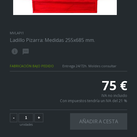
MVLAPI1
Ladillo Pizarra: Medidas 255x685 mm.
FABRICACIÓN BAJO PEDIDO
Entrega 24/72h. Moldes consultar
75
€
IVA no incluido
Con impuestos tendría un IVA del 21 %
-
+
AÑADIR A CESTA
unidades